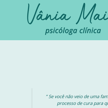
Skip
to
content
” Se você não veio de uma fa
processo de cura para q