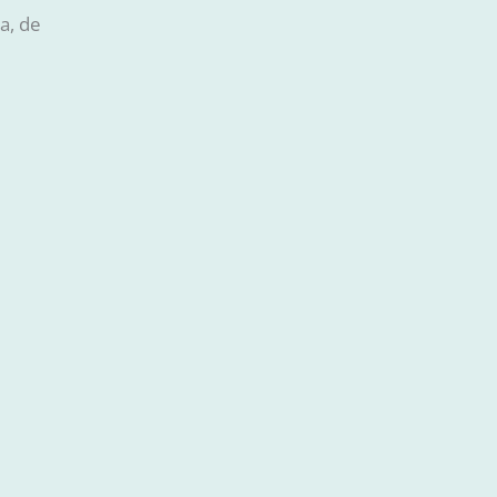
a, de
Desenvolvido por: 
Benevenuto