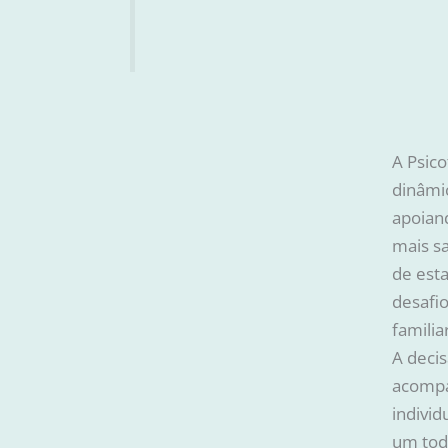
A Psico
dinâmic
apoian
mais s
de esta
desafi
familia
A decis
acomp
individ
um tod