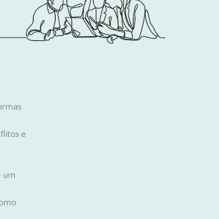
formas
litos e
de um
 como